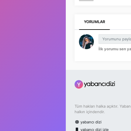
YORUMLAR
İlk yorumu sen y
Tüm hakları halka açıktır. Yaban
halkın içindendir.
yabancı dizi
yabancı dizi izle