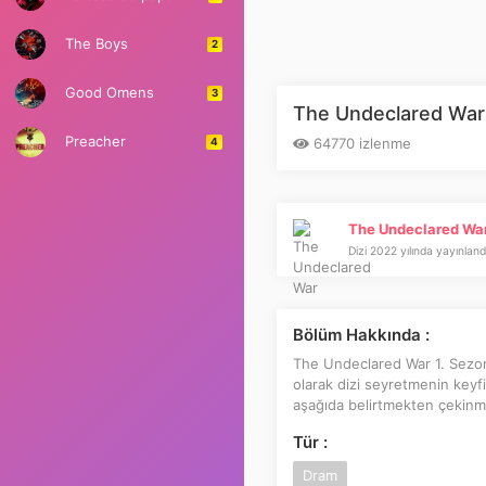
The Boys
2
Good Omens
3
The Undeclared War 
Preacher
64770 izlenme
4
The Undeclared Wa
Dizi 2022 yılında yayınland
Bölüm Hakkında :
The Undeclared War 1. Sezon 1
olarak dizi seyretmenin keyfi
aşağıda belirtmekten çekinmeyi
Tür :
Dram