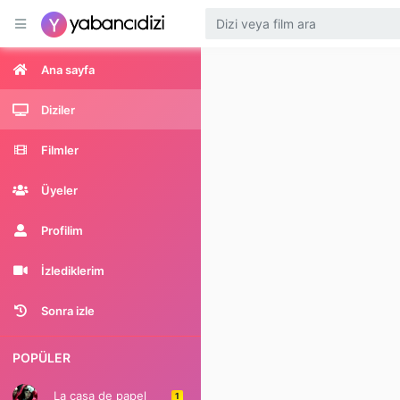
Ana sayfa
Diziler
Filmler
Üyeler
Profilim
İzlediklerim
Sonra izle
POPÜLER
La casa de papel
1