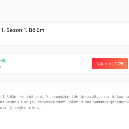
1. Sezon 1. Bölüm
r
Takip et
1.2K
ı
. Bölüm izlemektesiniz. Yabancıdizi.net ile türkçe altyazılı ve türkçe dub
ne kesintisiz bir şekilde varabilirsiniz. Bölüm ve site hakkında görüşlerini
n. İyi seyirler dileriz.