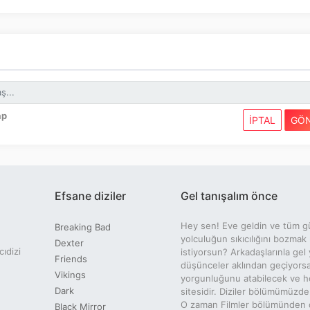
ap
İPTAL
GÖ
Efsane diziler
Gel tanışalım önce
Hey sen! Eve geldin ve tüm g
Breaking Bad
yolculuğun sıkıcılığını bozmak
Dexter
cıdizi
istiyorsun? Arkadaşlarınla gel 
Friends
düşünceler aklından geçiyors
Vikings
yorgunluğunu atabilecek ve ho
Dark
sitesidir. Diziler bölümümüzde
O zaman Filmler bölümünden dil
Black Mirror