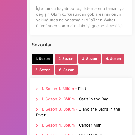
İşte tamda hayatı bu teşhisten sonra tamamıyla
değişir. Ölüm korkusundan çok ailesinin onun
yokluğunda ne yapacağını düşünen Walter
ölümünden sonra ailesinin iyi geçinebilmesi için
çok para kazanmak ister ve sonucu hiçte iyi
olmayan işlere bulaşır.
Sezonlar
Öğrendiği hastalığından dolayı kafasını dağıtmak
için polis olan bacanağı Hankle buluşurlar
1. Sezon
2. Sezon
3. Sezon
4. Sezon
.Tamda bu sırada polis olan bacanağı
uyuşturucu baskınına denk gelir. Bu esnada
5. Sezon
6. Sezon
bacanağının yanında olan Walter da baskına
şahitlik eder. Bu baskın sırasında Walter, eski
öğrencisi olan Jesse Pinkman’ın kaçtığını görür.
Bu işlerde büyük paraların olduğunu anlayan
1. Sezon 1. Bölüm -
Pilot
Walter, Jessie’yi ihbar etmez ve onunla
1. Sezon 2. Bölüm -
Cat's in the Bag...
buluşmaya gider.Bu buluşmada ise Jesse’e bir
teklif yapar. Ailesinin hayatını kurtarmak için
1. Sezon 3. Bölüm -
...and the Bag's in the
kimya öğretmenliğinin ona kazandırdığı
River
bilgilerle, öğrencisine bir uyuşturucu türü olan
meth yapmayı teklif eder. Kimya bilgisinin
1. Sezon 4. Bölüm -
Cancer Man
incelikleriyle muazzam kalitede birinci sınıf
özgün mavi renkli bir meth üretir ve ününü kısa