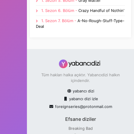
1. Sezon 5. Bölüm -
Gray Matter
sürede geniş çevrelere duyurur. Fakat hesaba
1. Sezon 6. Bölüm -
Crazy Handful of Nothin'
katmadıkları bir olay vardır. Ürettiği
uyuşturucunun çok tutulacak olmasıdır.
1. Sezon 7. Bölüm -
A-No-Rough-Stuff-Type-
Uyuşturucunun çok tutulmasıyla birlikte Walter
Deal
çok büyük paralar kazanacaktır. İlerleyen
zamanlarda bu denli büyük parayı nasıl
kazandığını söylemek zorunda kalacak ve
kazandığı paraların bir kısmını aklamak için bazı
işlere girecektir.
Tüm hakları halka açıktır. Yabancıdizi halkın
içindendir.
yabancı dizi
yabancı dizi izle
foreignseries@protonmail.com
Efsane diziler
Breaking Bad