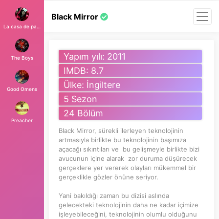
Black Mirror
La casa de papel
Yapım yılı: 2011
The Boys
IMDB: 8.7
Ülke: İngiltere
Good Omens
5 Sezon
24 Bölüm
Preacher
Black Mirror, sürekli ilerleyen teknolojinin
artmasıyla birlikte bu teknolojinin başımıza
açacağı sıkıntıları ve bu gelişmeyle birlikte bizi
avucunun içine alarak zor duruma düşürecek
gerçeklere yer vererek olayları mükemmel bir
gerçeklikle gözler önüne seriyor.
Yani bakıldığı zaman bu dizisi aslında
gelecekteki teknolojinin daha ne kadar içimize
işleyebileceğini, teknolojinin olumlu olduğunu