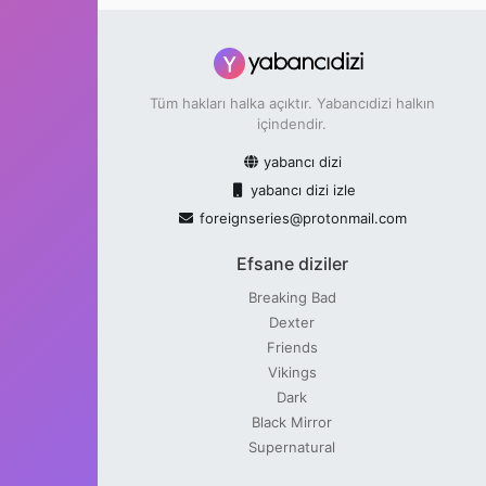
bölümü 2017’de yayınlanmış olup günümüzde
de yayınlanmaya devam ediyor.
İşlediği konu bir yana aynı zamanda muhteşem
sahneleri içinde önemli bir yere sahip olan bu
Tüm hakları halka açıktır. Yabancıdizi halkın
dizide kullanılan renkler, efektler ve sahnelerin
içindendir.
profesyonelliği görülmeye değer. Gerçektende
yabancı dizi
hem konu olarak hem görsellik olarak izlemeye
pişman olmayacağınız bir dizi olduğunu
yabancı dizi izle
belirterek sizlere iyi seyirler dileriz.
foreignseries@protonmail.com
Efsane diziler
Breaking Bad
Dexter
Friends
Vikings
Dark
Black Mirror
Supernatural