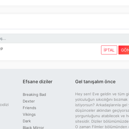
ap
İPTAL
GÖ
Efsane diziler
Gel tanışalım önce
Hey sen! Eve geldin ve tüm g
Breaking Bad
yolculuğun sıkıcılığını bozmak
Dexter
cıdizi
istiyorsun? Arkadaşlarınla gel 
Friends
düşünceler aklından geçiyors
Vikings
yorgunluğunu atabilecek ve ho
Dark
sitesidir. Diziler bölümümüzde
O zaman Filmler bölümünden dil
Black Mirror