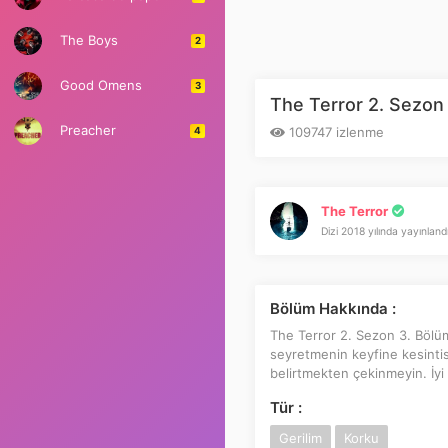
The Boys
2
Good Omens
3
The Terror 2. Sezon
Preacher
109747 izlenme
4
The Terror
Dizi 2018 yılında yayınland
Bölüm Hakkında :
The Terror 2. Sezon 3. Bölüm i
seyretmenin keyfine kesintisi
belirtmekten çekinmeyin. İyi s
Tür :
Gerilim
Korku