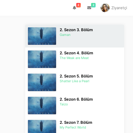
2
2
2. Sezon 2. Bölüm
Ziyaretçi
All the Demons Are Still in Hell
2. Sezon 3. Bölüm
Gaman
2. Sezon 4. Bölüm
The Weak are Meat
2. Sezon 5. Bölüm
Shatter Like a Pearl
2. Sezon 6. Bölüm
Taizo
2. Sezon 7. Bölüm
My Perfect World