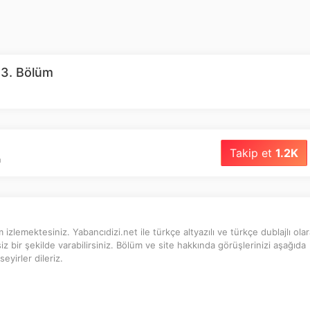
 3. Bölüm
Takip et
1.2K
ı
zlemektesiniz. Yabancıdizi.net ile türkçe altyazılı ve türkçe dublajlı olar
z bir şekilde varabilirsiniz. Bölüm ve site hakkında görüşlerinizi aşağıda
eyirler dileriz.