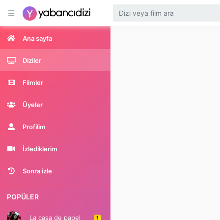
Ana sayfa
Diziler
Filmler
Üyeler
Profilim
İzlediklerim
Sonra izle
POPÜLER
La casa de papel
1