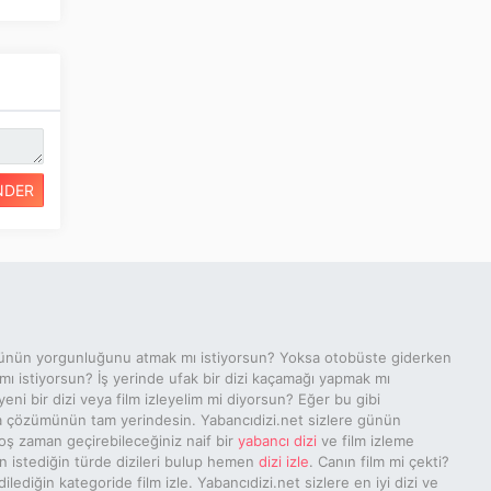
NDER
ünün yorgunluğunu atmak mı istiyorsun? Yoksa otobüste giderken
 mı istiyorsun? İş yerinde ufak bir dizi kaçamağı yapmak mı
yeni bir dizi veya film izleyelim mi diyorsun? Eğer bu gibi
a çözümünün tam yerindesin. Yabancıdizi.net sizlere günün
ş zaman geçirebileceğiniz naif bir
yabancı dizi
ve film izleme
n istediğin türde dizileri bulup hemen
dizi izle
. Canın film mi çekti?
ediğin kategoride film izle. Yabancıdizi.net sizlere en iyi dizi ve