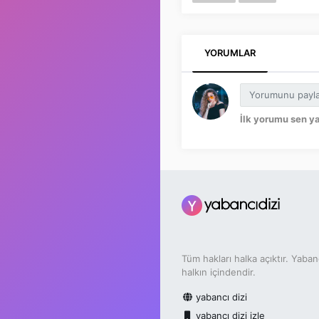
YORUMLAR
İlk yorumu sen y
Tüm hakları halka açıktır. Yaban
halkın içindendir.
yabancı dizi
yabancı dizi izle