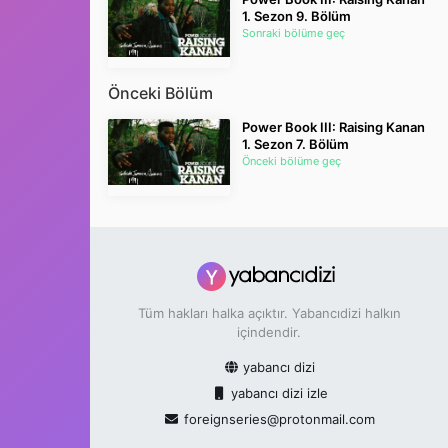
1. Sezon 9. Bölüm
Sonraki bölüme geç
Önceki Bölüm
Power Book III: Raising Kanan
1. Sezon 7. Bölüm
Önceki bölüme geç
Tüm hakları halka açıktır. Yabancıdizi halkın
içindendir.
yabancı dizi
yabancı dizi izle
foreignseries@protonmail.com