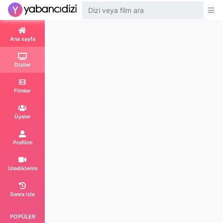
1. Sezon 2. Bölüm
Episode 1x2
Ana sayfa
1. Sezon 3. Bölüm
Episode 1x3
Diziler
1. Sezon 4. Bölüm
Filmler
Episode 1x4
Üyeler
1. Sezon 5. Bölüm
Episode 1x5
Profilim
1. Sezon 6. Bölüm
İzlediklerim
Episode 1x6
Sonra izle
1. Sezon 7. Bölüm
Episode 1x7
POPÜLER