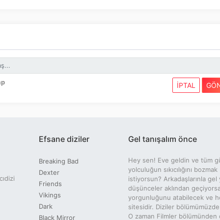
ap
İPTAL
GÖ
Efsane diziler
Gel tanışalım önce
Hey sen! Eve geldin ve tüm g
Breaking Bad
yolculuğun sıkıcılığını bozmak
Dexter
cıdizi
istiyorsun? Arkadaşlarınla gel 
Friends
düşünceler aklından geçiyors
Vikings
yorgunluğunu atabilecek ve ho
Dark
sitesidir. Diziler bölümümüzde
O zaman Filmler bölümünden dil
Black Mirror