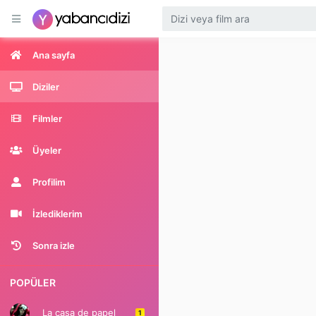
Ana sayfa
Diziler
Filmler
Üyeler
Profilim
İzlediklerim
Sonra izle
POPÜLER
La casa de papel
1