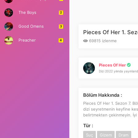
The Boys
2
Good Omens
3
Pieces Of Her 1. Sez
Preacher
69815 izlenme
4
Pieces Of Her
Dizi 2022 yılında yayınland
Bölüm Hakkında :
Pieces Of Her 1. Sezon 7. Böl
dizi seyretmenin keyfine kesi
belirtmekten çekinmeyin. İyi s
Tür :
Suç
Gizem
Dram