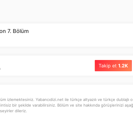
on 7. Bölüm
Takip et
1.2K
ı
üm izlemektesiniz. Yabancıdizi.net ile türkçe altyazılı ve türkçe dublajlı o
ntisiz bir şekilde varabilirsiniz. Bölüm ve site hakkında görüşlerinizi aşa
eyirler dileriz.