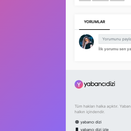
YORUMLAR
İlk yorumu sen y
Tüm hakları halka açıktır. Yaban
halkın içindendir.
yabancı dizi
yabancı dizi izle