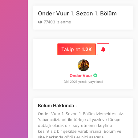
Episode 6
Onder Vuur 1. Sezon 1. Bölüm
1. Sezon 7. Bölüm
77403 izlenme
Episode 7
1. Sezon 8. Bölüm
Takip et
1.2K
Episode 8
1. Sezon 9. Bölüm
Episode 9
Onder Vuur
Dizi 2021 yılında yayınlandı
1. Sezon 10. Bölüm
Episode 10
Bölüm Hakkında :
Onder Vuur 1. Sezon 1. Bölüm izlemektesiniz.
Bölüm eklenmemiş
Yabancıdizi.net ile türkçe altyazılı ve türkçe
dublajlı olarak dizi seyretmenin keyfine
kesintisiz bir şekilde varabilirsiniz. Bölüm ve
site hakkında görüşlerinizi aşağıda