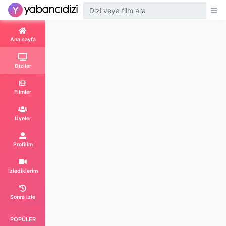
2. Sezon 6. Bölüm
2x6
Ana sayfa
2. Sezon 7. Bölüm
2x7
Diziler
2. Sezon 8. Bölüm
Filmler
2x8
Üyeler
2. Sezon 9. Bölüm
2x9
Profilim
3. Sezon 1. Bölüm
İzlediklerim
Episode 3x1
Sonra izle
3. Sezon 2. Bölüm
Episode 3x2
POPÜLER