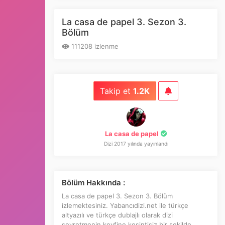
Episode 3x8
La casa de papel 3. Sezon 3.
Bölüm
4. Sezon 1. Bölüm
Episode 1
111208 izlenme
4. Sezon 2. Bölüm
Episode 2
Takip et
1.2K
4. Sezon 3. Bölüm
Episode 3
La casa de papel
Dizi 2017 yılında yayınlandı
4. Sezon 4. Bölüm
Episode 4
Bölüm Hakkında :
4. Sezon 5. Bölüm
La casa de papel 3. Sezon 3. Bölüm
Episode 5
izlemektesiniz. Yabancıdizi.net ile türkçe
altyazılı ve türkçe dublajlı olarak dizi
seyretmenin keyfine kesintisiz bir şekilde