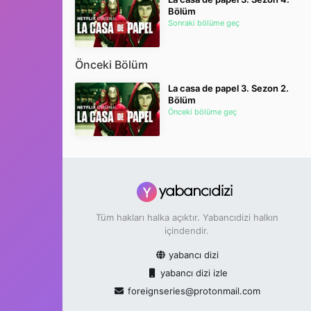
Bölüm
5. Sezon 2. Bölüm
Sonraki bölüme geç
Episode 5x2
Önceki Bölüm
5. Sezon 3. Bölüm
Episode 5x3
La casa de papel 3. Sezon 2.
Bölüm
Önceki bölüme geç
5. Sezon 4. Bölüm
Episode 5x4
5. Sezon 6. Bölüm
Episode 5x6
Tüm hakları halka açıktır. Yabancıdizi halkın
içindendir.
5. Sezon 7. Bölüm
Episode 5x7
yabancı dizi
yabancı dizi izle
5. Sezon 8. Bölüm
foreignseries@protonmail.com
Episode 5x8