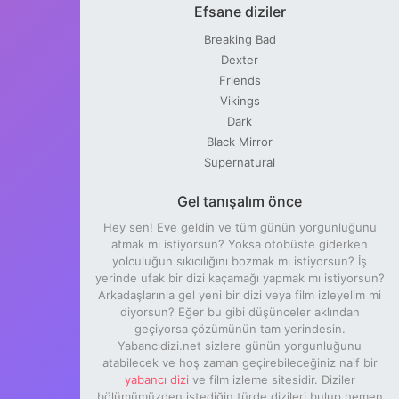
Efsane diziler
Breaking Bad
5. Sezon 9. Bölüm
Episode 5x9
Dexter
Friends
Vikings
5. Sezon 10. Bölüm
Dark
Episode 5x10
Black Mirror
Supernatural
Gel tanışalım önce
Hey sen! Eve geldin ve tüm günün yorgunluğunu
atmak mı istiyorsun? Yoksa otobüste giderken
yolculuğun sıkıcılığını bozmak mı istiyorsun? İş
yerinde ufak bir dizi kaçamağı yapmak mı istiyorsun?
Arkadaşlarınla gel yeni bir dizi veya film izleyelim mi
diyorsun? Eğer bu gibi düşünceler aklından
geçiyorsa çözümünün tam yerindesin.
Yabancıdizi.net sizlere günün yorgunluğunu
atabilecek ve hoş zaman geçirebileceğiniz naif bir
yabancı dizi
ve film izleme sitesidir. Diziler
bölümümüzden istediğin türde dizileri bulup hemen