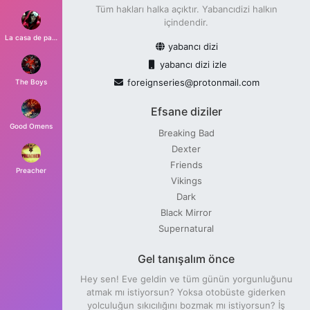
Tüm hakları halka açıktır. Yabancıdizi halkın
içindendir.
La casa de papel
yabancı dizi
yabancı dizi izle
foreignseries@protonmail.com
The Boys
Efsane diziler
Good Omens
Breaking Bad
Dexter
Friends
Preacher
Vikings
Dark
Black Mirror
Supernatural
Gel tanışalım önce
Hey sen! Eve geldin ve tüm günün yorgunluğunu
atmak mı istiyorsun? Yoksa otobüste giderken
yolculuğun sıkıcılığını bozmak mı istiyorsun? İş