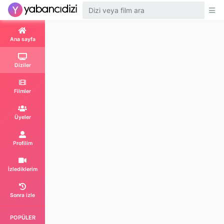
Ana sayfa
Diziler
Filmler
Üyeler
1. Sezon 2. Bölüm
Profilim
Episode 2
İzlediklerim
1. Sezon 3. Bölüm
Episode 3
Sonra izle
POPÜLER
1. Sezon 4. Bölüm