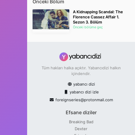
Önceki Bölüm
A Kidnapping Scandal: The
Florence Cassez Affair 1.
Sezon 3. Bölüm
Önceki bölüme geç
Tüm hakları halka açıktır. Yabancıdizi halkın
içindendir.
yabancı dizi
yabancı dizi izle
foreignseries@protonmail.com
Efsane diziler
Breaking Bad
Dexter