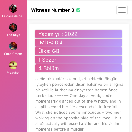
Witness Number 3
La casa de papel
Yapım yılı: 2022
The Boys
IMDB: 6.4
Ülke: GB
Good Omens
1 Sezon
4 Bölüm
Preacher
Jodie bir kuaför salonu işletmektedir. Bir gün
işteyken pencereden dışarı bakar ve bir anlığına
bir katil ile kurbanına cinayetten hemen önce
tanık olur. -------- One day at work, Jodie
momentarily glances out of the window and in
a split second her life descends into freefall.
What she notices seems innocuous – two men
walking on the opposite side of the road – but
she’s actually witnessed a killer and his victim
moments before a murder.