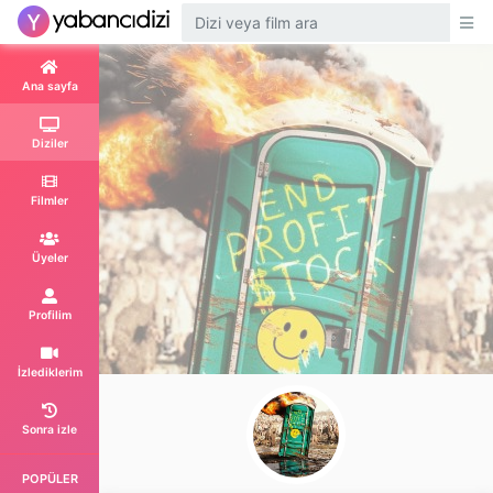
Ana sayfa
Diziler
Filmler
Üyeler
Profilim
İzlediklerim
Sonra izle
POPÜLER