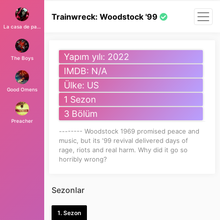
Trainwreck: Woodstock '99
La casa de papel
Yapım yılı: 2022
The Boys
IMDB: N/A
Ülke: US
Good Omens
1 Sezon
3 Bölüm
Preacher
-------- Woodstock 1969 promised peace and
music, but its '99 revival delivered days of
rage, riots and real harm. Why did it go so
horribly wrong?
Sezonlar
1. Sezon