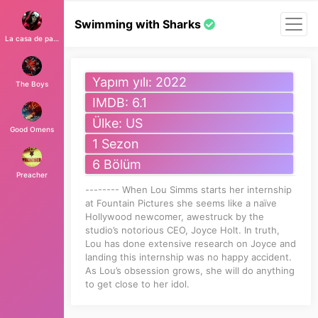
Swimming with Sharks
La casa de papel
Yapım yılı: 2022
The Boys
IMDB: 6.1
Ülke: US
Good Omens
1 Sezon
6 Bölüm
Preacher
-------- When Lou Simms starts her internship
at Fountain Pictures she seems like a naïve
Hollywood newcomer, awestruck by the
studio’s notorious CEO, Joyce Holt. In truth,
Lou has done extensive research on Joyce and
landing this internship was no happy accident.
As Lou’s obsession grows, she will do anything
to get close to her idol.