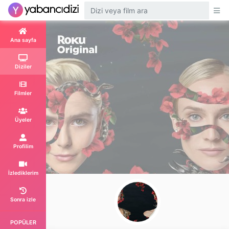
Ana sayfa
Diziler
Filmler
Üyeler
Profilim
İzlediklerim
Sonra izle
POPÜLER