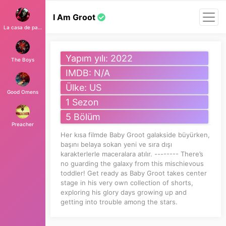
I Am Groot
La casa de papel
Yapım yılı: 2022
The Boys
IMDB: N/A
Ülke: US
Good Omens
1 Sezon
5 Bölüm
Preacher
Her kısa filmde Baby Groot galakside büyürken,
başını belaya sokan yeni ve sıra dışı
karakterlerle maceralara atılır. -------- There’s
no guarding the galaxy from this mischievous
toddler! Get ready as Baby Groot takes center
stage in his very own collection of shorts,
exploring his glory days growing up and
getting into trouble among the stars.