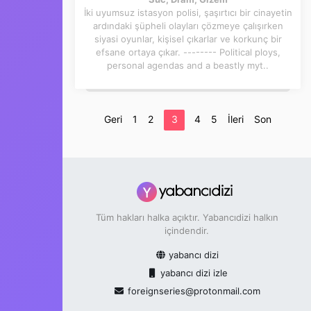
İki uyumsuz istasyon polisi, şaşırtıcı bir cinayetin
ardındaki şüpheli olayları çözmeye çalışırken
siyasi oyunlar, kişisel çıkarlar ve korkunç bir
efsane ortaya çıkar. -------- Political ploys,
personal agendas and a beastly myt..
Geri
1
2
3
4
5
İleri
Son
Tüm hakları halka açıktır. Yabancıdizi halkın
içindendir.
yabancı dizi
yabancı dizi izle
foreignseries@protonmail.com