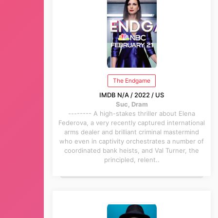
The Endgame
IMDB N/A / 2022 / US
Suc, Dram
-------- A high-stakes thriller about Elena
Federova, a very recently captured international
arms dealer and brilliant criminal mastermind
who even in captivity orchestrates a number of
coordinated bank heists, and Val Turner, the
principled, relent..