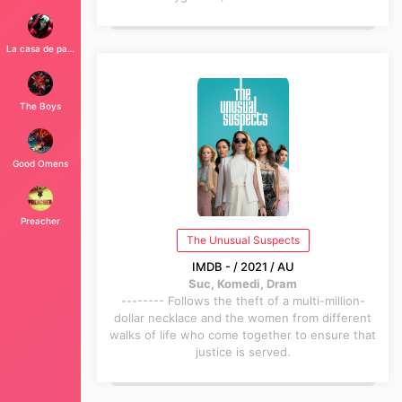
La casa de papel
The Boys
Good Omens
Preacher
The Unusual Suspects
IMDB - / 2021 / AU
Suc, Komedi, Dram
-------- Follows the theft of a multi-million-
dollar necklace and the women from different
walks of life who come together to ensure that
justice is served.