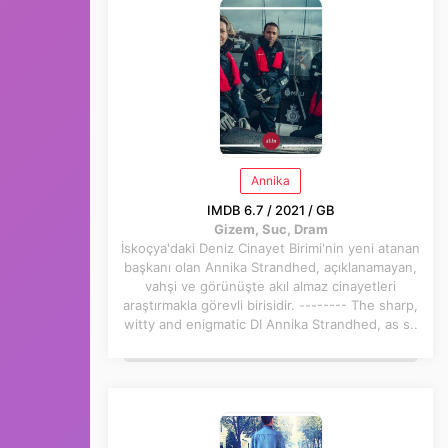
Annika
IMDB 6.7 / 2021 / GB
Gizem, Suc, Dram
İskoçya'daki Deniz Cinayet Birimi'nin yeni atanan
başkanı olan Annika Strandhed, açıklanamayan,
vahşi ve görünüşte akıl almaz cinayetleri
araştırmakla görevli birisidir. -------- The sharp,
witty and enigmatic DI Annika Strandhed, as s..