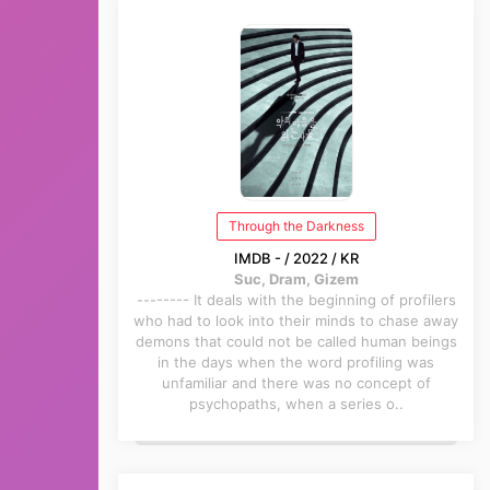
Through the Darkness
IMDB - / 2022 / KR
Suc, Dram, Gizem
-------- It deals with the beginning of profilers
who had to look into their minds to chase away
demons that could not be called human beings
in the days when the word profiling was
unfamiliar and there was no concept of
psychopaths, when a series o..