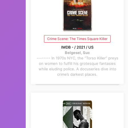
Crime Scene: The Times Square Killer
IMDB - / 2021 / US
Belgesel, Suc
-------- In 1970s NYC, the “Torso Killer” preys
on women to fulfill his grotesque fantasies
while eluding police. A docuseries dive into
crime’s darkest places.