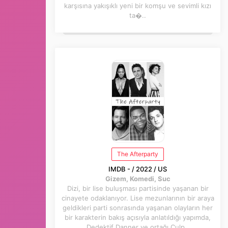
karşısına yakışıklı yeni bir komşu ve sevimli kızı
ta�..
The Afterparty
IMDB - / 2022 / US
Gizem, Komedi, Suc
Dizi, bir lise buluşması partisinde yaşanan bir
cinayete odaklanıyor. Lise mezunlarının bir araya
geldikleri parti sonrasında yaşanan olayların her
bir karakterin bakış açısıyla anlatıldığı yapımda,
Dedektif Danner ve ortağı Culp..