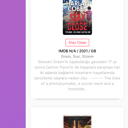
Stay Close
IMDB N/A / 2021 / GB
Dram, Suc, Gizem
Stewart Green'in kaybolduğu geceden 17 yıl
sonra Carlton Flynn'in de kayıplara karışması her
iki adamla bağlantılı insanların hayatlarında
zincirleme olaylara neden olur. -------- The lives
of a photojournalist, a soccer mom and a
homicide..