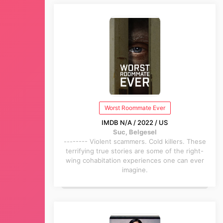
Worst Roommate Ever
IMDB N/A / 2022 / US
Suc, Belgesel
-------- Violent scammers. Cold killers. These
terrifying true stories are some of the right-
wing cohabitation experiences one can ever
imagine.