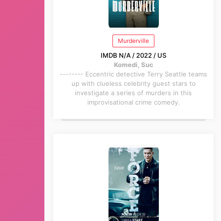
Murderville
IMDB N/A / 2022 / US
Komedi, Suc
-------- Eccentric detective Terry Seattle teams
up with clueless celebrity guest stars to
investigate a series of murders in this
improvisational crime comedy.