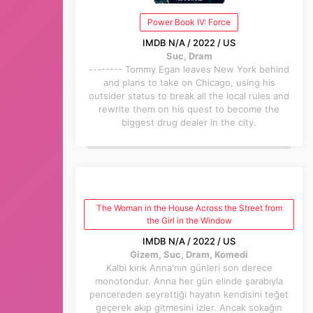
Power Book IV: Force
IMDB N/A / 2022 / US
Suc, Dram
-------- Tommy Egan leaves New York behind
and plans to take on Chicago, using his
outsider status to break all the local rules and
rewrite them on his quest to become the
biggest drug dealer in the city.
The Woman in the House Across the Street from
the Girl in the Window
IMDB N/A / 2022 / US
Gizem, Suc, Dram, Komedi
Kalbi kırık Anna'nın günleri son derece
monotondur. Anna her gün elinde şarabıyla
pencereden seyrettiği hayatın kendisini teğet
geçerek akıp gitmesini izler. Ancak sokağın