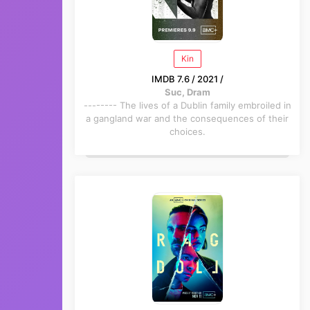
Kin
IMDB 7.6 / 2021 /
Suc, Dram
-------- The lives of a Dublin family embroiled in
a gangland war and the consequences of their
choices.