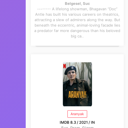
Belgesel, Suc
-------- A lifelong showman, Bhagavan “Doc”
Antle has built his various careers on theatrics,
attracting a slew of admirers along the way. But
beneath the eccentric, animal-loving facade lies
a predator far more dangerous than his beloved
big ca..
Aranyak
IMDB 8.3 / 2021 / IN
Suc, Dram, Gizem