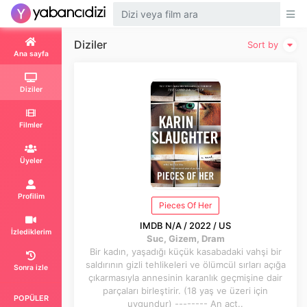
Diziler
Sort by
Ana sayfa
Diziler
Filmler
Üyeler
Profilim
Pieces Of Her
IMDB N/A / 2022 / US
İzlediklerim
Suc, Gizem, Dram
Bir kadın, yaşadığı küçük kasabadaki vahşi bir
saldırının gizli tehlikeleri ve ölümcül sırları açığa
Sonra izle
çıkarmasıyla annesinin karanlık geçmişine dair
parçaları birleştirir. (18 yaş ve üzeri için
POPÜLER
uygundur) -------- An act..