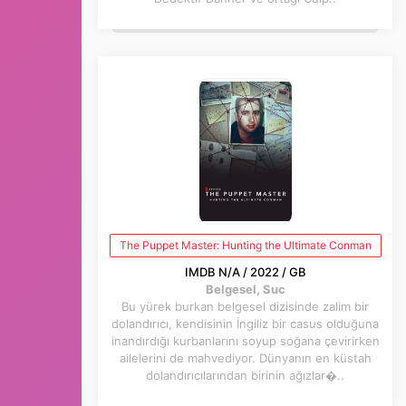
The Puppet Master: Hunting the Ultimate Conman
IMDB N/A / 2022 / GB
Belgesel, Suc
Bu yürek burkan belgesel dizisinde zalim bir
dolandırıcı, kendisinin İngiliz bir casus olduğuna
inandırdığı kurbanlarını soyup soğana çevirirken
ailelerini de mahvediyor. Dünyanın en küstah
dolandırıcılarından birinin ağızlar�..