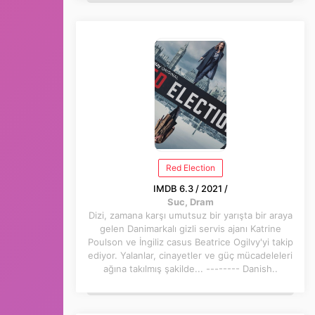
Red Election
IMDB 6.3 / 2021 /
Suc, Dram
Dizi, zamana karşı umutsuz bir yarışta bir araya
gelen Danimarkalı gizli servis ajanı Katrine
Poulson ve İngiliz casus Beatrice Ogilvy'yi takip
ediyor. Yalanlar, cinayetler ve güç mücadeleleri
ağına takılmış şakilde... -------- Danish..