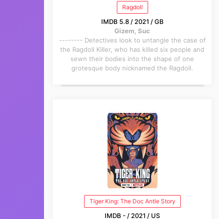
Ragdoll
IMDB 5.8 / 2021 / GB
Gizem, Suc
-------- Detectives look to untangle the case of
the Ragdoll Killer, who has killed six people and
sewn their bodies into the shape of one
grotesque body nicknamed the Ragdoll.
Tiger King: The Doc Antle Story
IMDB - / 2021 / US